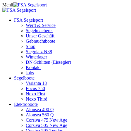
Skip
Menü
to
content
FSA Segelsport
Werft & Service
Segelmacherei
Unser Geschäft
Gebrauchtboote
Shop
Stegplatz N38
Winterlager
DN-Schlitten (Eissegler)
Kontakt
Jobs
Segelboote
Varianta 18
Focus 750
Nexo First
Nexo Third
Elektroboote
Alonsea 490 Q
Alonsea 560 Q
Corsiva 475 New Age
Corsiva 505 New Age
Corsiva 595 Tender