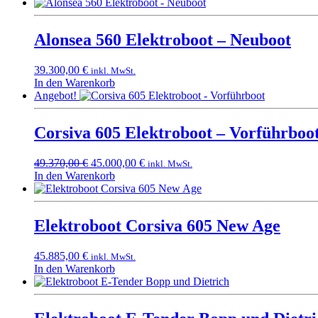
Alonsea 560 Elektroboot – Neuboot
39.300,00
€
inkl. MwSt.
In den Warenkorb
Angebot!
Corsiva 605 Elektroboot – Vorführboo
Ursprünglicher
Aktueller
49.370,00
€
45.000,00
€
inkl. MwSt.
Preis
Preis
In den Warenkorb
war:
ist:
49.370,00 €
45.000,00 €.
Elektroboot Corsiva 605 New Age
45.885,00
€
inkl. MwSt.
In den Warenkorb