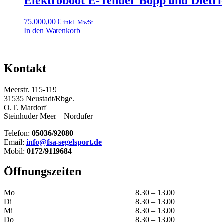
Elektroboot E-Tender Bopp und Dietri
75.000,00
€
inkl. MwSt.
In den Warenkorb
Kontakt
Meerstr. 115-119
31535 Neustadt/Rbge.
O.T. Mardorf
Steinhuder Meer – Nordufer
Telefon:
05036/92080
Email:
info@fsa-segelsport.de
Mobil:
0172/9119684
Öffnungszeiten
Mo
8.30 – 13.00
Di
8.30 – 13.00
Mi
8.30 – 13.00
Do
8.30 – 13.00