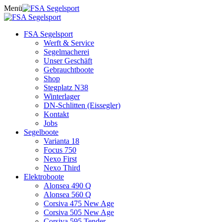
Skip
Menü
to
content
FSA Segelsport
Werft & Service
Segelmacherei
Unser Geschäft
Gebrauchtboote
Shop
Stegplatz N38
Winterlager
DN-Schlitten (Eissegler)
Kontakt
Jobs
Segelboote
Varianta 18
Focus 750
Nexo First
Nexo Third
Elektroboote
Alonsea 490 Q
Alonsea 560 Q
Corsiva 475 New Age
Corsiva 505 New Age
Corsiva 595 Tender