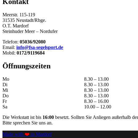
Kontakt
Meerstr. 115-119
31535 Neustadt/Rbge.
O.T. Mardorf
Steinhuder Meer – Nordufer
Telefon:
05036/92080
Email:
info@fsa-segelsport.de
Mobil:
0172/9119684
Öffnungszeiten
Mo
8.30 – 13.00
Di
8.30 – 13.00
Mi
8.30 – 13.00
Do
8.30 – 13.00
Fr
8.30 – 16.00
Sa
10.00 – 12.00
Die Werkstatt ist bis
16:00
besetzt. Sollten Sie Anliegen außerhalb d
Bitte sprechen Sie uns an.
Made with
❤️
in Mardorf