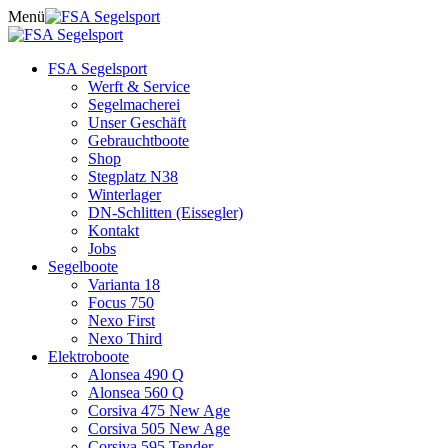
Skip
Menü
to
content
FSA Segelsport
Werft & Service
Segelmacherei
Unser Geschäft
Gebrauchtboote
Shop
Stegplatz N38
Winterlager
DN-Schlitten (Eissegler)
Kontakt
Jobs
Segelboote
Varianta 18
Focus 750
Nexo First
Nexo Third
Elektroboote
Alonsea 490 Q
Alonsea 560 Q
Corsiva 475 New Age
Corsiva 505 New Age
Corsiva 595 Tender