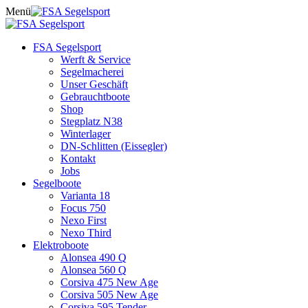
Skip
Menü
to
content
FSA Segelsport
Werft & Service
Segelmacherei
Unser Geschäft
Gebrauchtboote
Shop
Stegplatz N38
Winterlager
DN-Schlitten (Eissegler)
Kontakt
Jobs
Segelboote
Varianta 18
Focus 750
Nexo First
Nexo Third
Elektroboote
Alonsea 490 Q
Alonsea 560 Q
Corsiva 475 New Age
Corsiva 505 New Age
Corsiva 595 Tender