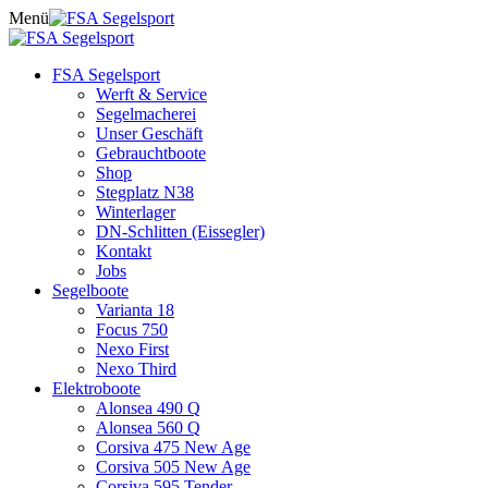
Skip
Menü
to
content
FSA Segelsport
Werft & Service
Segelmacherei
Unser Geschäft
Gebrauchtboote
Shop
Stegplatz N38
Winterlager
DN-Schlitten (Eissegler)
Kontakt
Jobs
Segelboote
Varianta 18
Focus 750
Nexo First
Nexo Third
Elektroboote
Alonsea 490 Q
Alonsea 560 Q
Corsiva 475 New Age
Corsiva 505 New Age
Corsiva 595 Tender