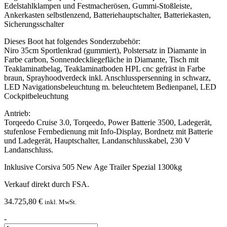
Edelstahlklampen und Festmacherösen, Gummi-Stoßleiste,
Ankerkasten selbstlenzend, Batteriehauptschalter, Batteriekasten,
Sicherungsschalter
Dieses Boot hat folgendes Sonderzubehör:
Niro 35cm Sportlenkrad (gummiert), Polstersatz in Diamante in
Farbe carbon, Sonnendeckliegefläche in Diamante, Tisch mit
Teaklaminatbelag, Teaklaminatboden HPL cnc gefräst in Farbe
braun, Sprayhoodverdeck inkl. Anschlusspersenning in schwarz,
LED Navigationsbeleuchtung m. beleuchtetem Bedienpanel, LED
Cockpitbeleuchtung
Antrieb:
Torqeedo Cruise 3.0, Torqeedo, Power Batterie 3500, Ladegerät,
stufenlose Fernbedienung mit Info-Display, Bordnetz mit Batterie
und Ladegerät, Hauptschalter, Landanschlusskabel, 230 V
Landanschluss.
Inklusive Corsiva 505 New Age Trailer Spezial 1300kg
Verkauf direkt durch FSA.
34.725,80
€
inkl. MwSt.
Elektroboot
-