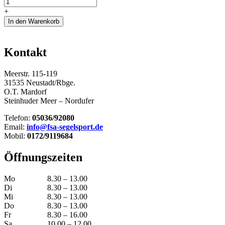
Corsiva
505
+
New
In den Warenkorb
Age
Menge
Kontakt
Meerstr. 115-119
31535 Neustadt/Rbge.
O.T. Mardorf
Steinhuder Meer – Nordufer
Telefon:
05036/92080
Email:
info@fsa-segelsport.de
Mobil:
0172/9119684
Öffnungszeiten
Mo
8.30 – 13.00
Di
8.30 – 13.00
Mi
8.30 – 13.00
Do
8.30 – 13.00
Fr
8.30 – 16.00
Sa
10.00 – 12.00