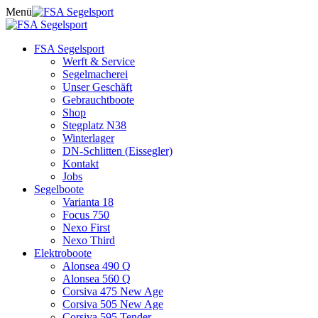
Skip
Menü
to
content
FSA Segelsport
Werft & Service
Segelmacherei
Unser Geschäft
Gebrauchtboote
Shop
Stegplatz N38
Winterlager
DN-Schlitten (Eissegler)
Kontakt
Jobs
Segelboote
Varianta 18
Focus 750
Nexo First
Nexo Third
Elektroboote
Alonsea 490 Q
Alonsea 560 Q
Corsiva 475 New Age
Corsiva 505 New Age
Corsiva 595 Tender