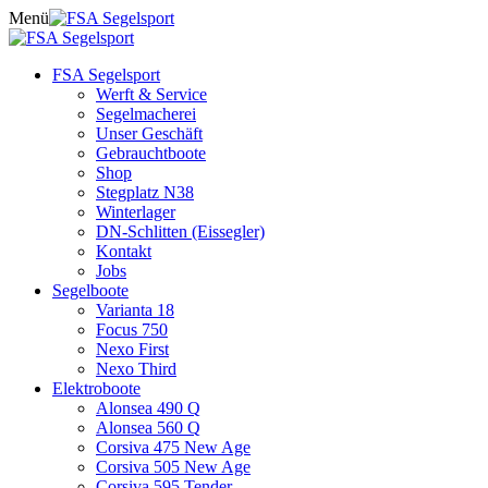
Skip
Menü
to
content
FSA Segelsport
Werft & Service
Segelmacherei
Unser Geschäft
Gebrauchtboote
Shop
Stegplatz N38
Winterlager
DN-Schlitten (Eissegler)
Kontakt
Jobs
Segelboote
Varianta 18
Focus 750
Nexo First
Nexo Third
Elektroboote
Alonsea 490 Q
Alonsea 560 Q
Corsiva 475 New Age
Corsiva 505 New Age
Corsiva 595 Tender