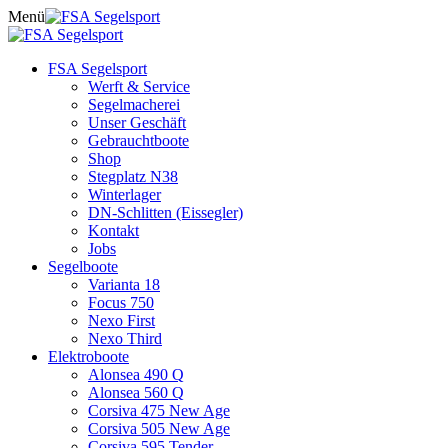
Skip
Menü
to
content
FSA Segelsport
Werft & Service
Segelmacherei
Unser Geschäft
Gebrauchtboote
Shop
Stegplatz N38
Winterlager
DN-Schlitten (Eissegler)
Kontakt
Jobs
Segelboote
Varianta 18
Focus 750
Nexo First
Nexo Third
Elektroboote
Alonsea 490 Q
Alonsea 560 Q
Corsiva 475 New Age
Corsiva 505 New Age
Corsiva 595 Tender