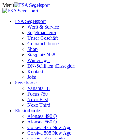
Skip
Menü
to
content
FSA Segelsport
Werft & Service
Segelmacherei
Unser Geschäft
Gebrauchtboote
Shop
Stegplatz N38
Winterlager
DN-Schlitten (Eissegler)
Kontakt
Jobs
Segelboote
Varianta 18
Focus 750
Nexo First
Nexo Third
Elektroboote
Alonsea 490 Q
Alonsea 560 Q
Corsiva 475 New Age
Corsiva 505 New Age
Corsiva 595 Tender