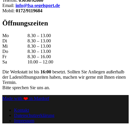
Telefon:
05036/92080
Email:
info@fsa-segelsport.de
Mobil:
0172/9119684
Öffnungszeiten
Mo
8.30 – 13.00
Di
8.30 – 13.00
Mi
8.30 – 13.00
Do
8.30 – 13.00
Fr
8.30 – 16.00
Sa
10.00 – 12.00
Die Werkstatt ist bis
16:00
besetzt. Sollten Sie Anliegen außerhalb
der Ladenöffnungszeiten haben, machen wir gerne mit Ihnen einen
Termin.
Bitte sprechen Sie uns an.
Made with
❤️
in Mardorf
Kontakt
Datenschutzerklärung
Impressum