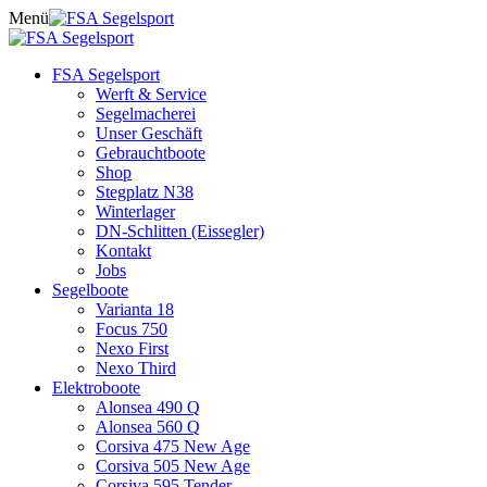
Skip
Menü
to
content
FSA Segelsport
Werft & Service
Segelmacherei
Unser Geschäft
Gebrauchtboote
Shop
Stegplatz N38
Winterlager
DN-Schlitten (Eissegler)
Kontakt
Jobs
Segelboote
Varianta 18
Focus 750
Nexo First
Nexo Third
Elektroboote
Alonsea 490 Q
Alonsea 560 Q
Corsiva 475 New Age
Corsiva 505 New Age
Corsiva 595 Tender