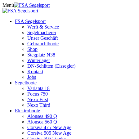
Skip
Menü
to
content
FSA Segelsport
Werft & Service
Segelmacherei
Unser Geschäft
Gebrauchtboote
Shop
Stegplatz N38
Winterlager
DN-Schlitten (Eissegler)
Kontakt
Jobs
Segelboote
Varianta 18
Focus 750
Nexo First
Nexo Third
Elektroboote
Alonsea 490 Q
Alonsea 560 Q
Corsiva 475 New Age
Corsiva 505 New Age
Corsiva 595 Tender