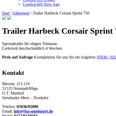
Corsiva 605 New Age
Start
/
Allgemein
/ Trailer Harbeck Corsair Sprint 750
Trailer Harbeck Corsair Sprint
Spezialtrailer für obigen Trimaran.
Lieferzeit durchschnittlich 4 Wochen
Preis auf Anfrage
Kontaktieren Sie uns für ein Angebot:
05036 / 92
Kontakt
Meerstr. 115-119
31535 Neustadt/Rbge.
O.T. Mardorf
Steinhuder Meer – Nordufer
Telefon:
05036/92080
Email:
info@fsa-segelsport.de
Mobil:
0172/9119684