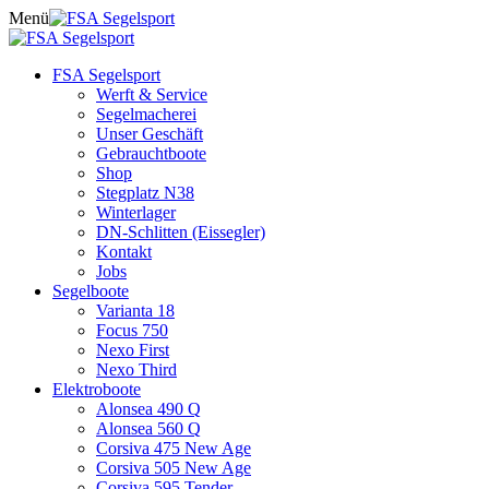
Skip
Menü
to
content
FSA Segelsport
Werft & Service
Segelmacherei
Unser Geschäft
Gebrauchtboote
Shop
Stegplatz N38
Winterlager
DN-Schlitten (Eissegler)
Kontakt
Jobs
Segelboote
Varianta 18
Focus 750
Nexo First
Nexo Third
Elektroboote
Alonsea 490 Q
Alonsea 560 Q
Corsiva 475 New Age
Corsiva 505 New Age
Corsiva 595 Tender