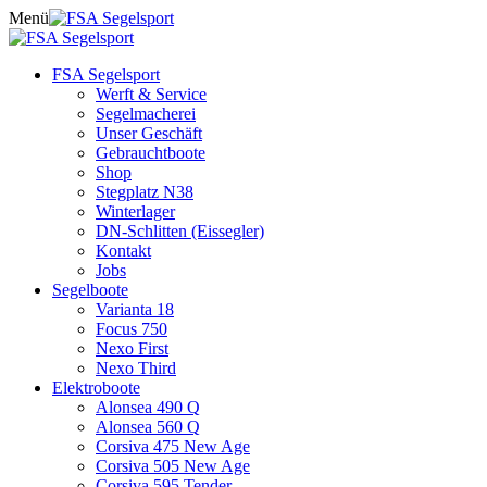
Skip
Menü
to
content
FSA Segelsport
Werft & Service
Segelmacherei
Unser Geschäft
Gebrauchtboote
Shop
Stegplatz N38
Winterlager
DN-Schlitten (Eissegler)
Kontakt
Jobs
Segelboote
Varianta 18
Focus 750
Nexo First
Nexo Third
Elektroboote
Alonsea 490 Q
Alonsea 560 Q
Corsiva 475 New Age
Corsiva 505 New Age
Corsiva 595 Tender