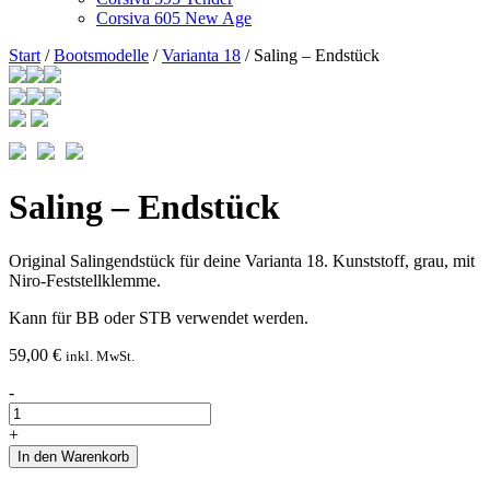
Corsiva 605 New Age
Start
/
Bootsmodelle
/
Varianta 18
/ Saling – Endstück
Saling – Endstück
Original Salingendstück für deine Varianta 18. Kunststoff, grau, mit
Niro-Feststellklemme.
Kann für BB oder STB verwendet werden.
59,00
€
inkl. MwSt.
Saling
-
-
Endstück
+
Menge
In den Warenkorb