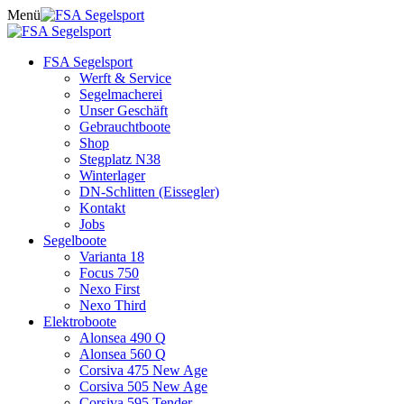
Skip
Menü
to
content
FSA Segelsport
Werft & Service
Segelmacherei
Unser Geschäft
Gebrauchtboote
Shop
Stegplatz N38
Winterlager
DN-Schlitten (Eissegler)
Kontakt
Jobs
Segelboote
Varianta 18
Focus 750
Nexo First
Nexo Third
Elektroboote
Alonsea 490 Q
Alonsea 560 Q
Corsiva 475 New Age
Corsiva 505 New Age
Corsiva 595 Tender