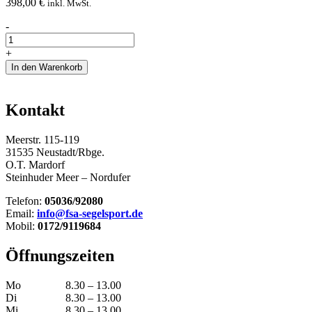
398,00
€
inkl. MwSt.
Maststütze
-
achtern
teleskopierbar
+
Menge
In den Warenkorb
Kontakt
Meerstr. 115-119
31535 Neustadt/Rbge.
O.T. Mardorf
Steinhuder Meer – Nordufer
Telefon:
05036/92080
Email:
info@fsa-segelsport.de
Mobil:
0172/9119684
Öffnungszeiten
Mo
8.30 – 13.00
Di
8.30 – 13.00
Mi
8.30 – 13.00