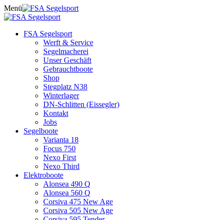
Skip
Menü
to
content
FSA Segelsport
Werft & Service
Segelmacherei
Unser Geschäft
Gebrauchtboote
Shop
Stegplatz N38
Winterlager
DN-Schlitten (Eissegler)
Kontakt
Jobs
Segelboote
Varianta 18
Focus 750
Nexo First
Nexo Third
Elektroboote
Alonsea 490 Q
Alonsea 560 Q
Corsiva 475 New Age
Corsiva 505 New Age
Corsiva 595 Tender