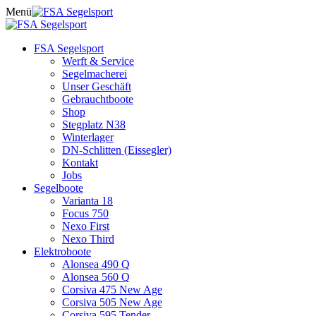
Skip
Menü
to
content
FSA Segelsport
Werft & Service
Segelmacherei
Unser Geschäft
Gebrauchtboote
Shop
Stegplatz N38
Winterlager
DN-Schlitten (Eissegler)
Kontakt
Jobs
Segelboote
Varianta 18
Focus 750
Nexo First
Nexo Third
Elektroboote
Alonsea 490 Q
Alonsea 560 Q
Corsiva 475 New Age
Corsiva 505 New Age
Corsiva 595 Tender