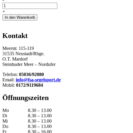
Scandinavia
650
+
Race
In den Warenkorb
/
Skippi
650
Kontakt
Race
Menge
Meerstr. 115-119
31535 Neustadt/Rbge.
O.T. Mardorf
Steinhuder Meer – Nordufer
Telefon:
05036/92080
Email:
info@fsa-segelsport.de
Mobil:
0172/9119684
Öffnungszeiten
Mo
8.30 – 13.00
Di
8.30 – 13.00
Mi
8.30 – 13.00
Do
8.30 – 13.00
Fr
8.30 – 16.00