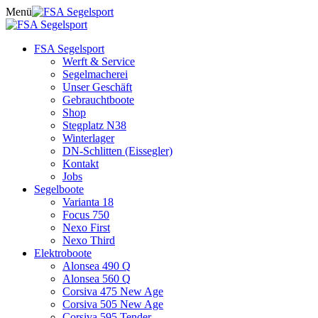
Skip
Menü
to
content
FSA Segelsport
Werft & Service
Segelmacherei
Unser Geschäft
Gebrauchtboote
Shop
Stegplatz N38
Winterlager
DN-Schlitten (Eissegler)
Kontakt
Jobs
Segelboote
Varianta 18
Focus 750
Nexo First
Nexo Third
Elektroboote
Alonsea 490 Q
Alonsea 560 Q
Corsiva 475 New Age
Corsiva 505 New Age
Corsiva 595 Tender