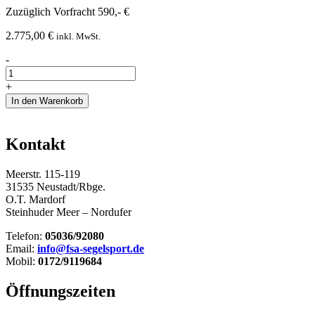
Zuzüglich Vorfracht 590,- €
2.775,00
€
inkl. MwSt.
Mast
-
inkl.
Beschlägen
+
Menge
In den Warenkorb
Kontakt
Meerstr. 115-119
31535 Neustadt/Rbge.
O.T. Mardorf
Steinhuder Meer – Nordufer
Telefon:
05036/92080
Email:
info@fsa-segelsport.de
Mobil:
0172/9119684
Öffnungszeiten