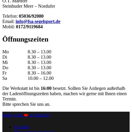
O.T. Mardorf
Steinhuder Meer – Nordufer
Telefon:
05036/92080
Email:
info@fsa-segelsport.de
Mobil:
0172/9119684
Öffnungszeiten
Mo
8.30 – 13.00
Di
8.30 – 13.00
Mi
8.30 – 13.00
Do
8.30 – 13.00
Fr
8.30 – 16.00
Sa
10.00 – 12.00
Die Werkstatt ist bis
16:00
besetzt. Sollten Sie Anliegen außerhalb
der Ladenöffnungszeiten haben, machen wir gerne mit Ihnen einen
Termin.
Bitte sprechen Sie uns an.
Made with
❤️
in Mardorf
Kontakt