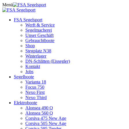
Skip
Menü
to
content
FSA Segelsport
Werft & Service
Segelmacherei
Unser Geschäft
Gebrauchtboote
Shop
Stegplatz N38
Winterlager
DN-Schlitten (Eissegler)
Kontakt
Jobs
Segelboote
Varianta 18
Focus 750
Nexo First
Nexo Third
Elektroboote
Alonsea 490 Q
Alonsea 560 Q
Corsiva 475 New Age
Corsiva 505 New Age
Corsiva 595 Tender