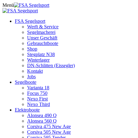
Skip
Menü
to
content
FSA Segelsport
Werft & Service
Segelmacherei
Unser Geschäft
Gebrauchtboote
Shop
Stegplatz N38
Winterlager
DN-Schlitten (Eissegler)
Kontakt
Jobs
Segelboote
Varianta 18
Focus 750
Nexo First
Nexo Third
Elektroboote
Alonsea 490 Q
Alonsea 560 Q
Corsiva 475 New Age
Corsiva 505 New Age
Corsiva 595 Tender