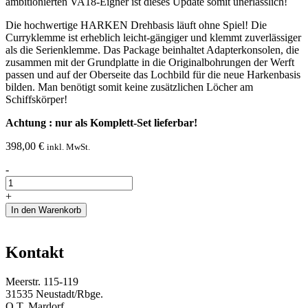
ambitionierten VA18-Eigner ist dieses Update somit unerlässlich!
Die hochwertige HARKEN Drehbasis läuft ohne Spiel! Die
Curryklemme ist erheblich leicht-gängiger und klemmt zuverlässiger
als die Serienklemme. Das Package beinhaltet Adapterkonsolen, die
zusammen mit der Grundplatte in die Originalbohrungen der Werft
passen und auf der Oberseite das Lochbild für die neue Harkenbasis
bilden. Man benötigt somit keine zusätzlichen Löcher am
Schiffskörper!
Achtung : nur als Komplett-Set lieferbar!
398,00
€
inkl. MwSt.
Fockschotbasis
-
Update
1.1
+
Menge
In den Warenkorb
Kontakt
Meerstr. 115-119
31535 Neustadt/Rbge.
O.T. Mardorf