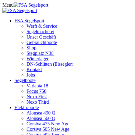
Skip
Menü
to
content
FSA Segelsport
Werft & Service
Segelmacherei
Unser Geschäft
Gebrauchtboote
Shop
Stegplatz N38
Winterlager
DN-Schlitten (Eissegler)
Kontakt
Jobs
Segelboote
Varianta 18
Focus 750
Nexo First
Nexo Third
Elektroboote
Alonsea 490 Q
Alonsea 560 Q
Corsiva 475 New Age
Corsiva 505 New Age
Corsiva 595 Tender