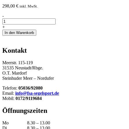
298,00
€
inkl. MwSt.
Baumniederholer
-
Racing
Menge
+
In den Warenkorb
Kontakt
Meerstr. 115-119
31535 Neustadt/Rbge.
O.T. Mardorf
Steinhuder Meer – Nordufer
Telefon:
05036/92080
Email:
info@fsa-segelsport.de
Mobil:
0172/9119684
Öffnungszeiten
Mo
8.30 – 13.00
Di
8.30 – 13.00