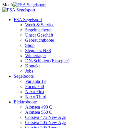
Skip
Menü
to
content
FSA Segelsport
Werft & Service
Segelmacherei
Unser Geschäft
Gebrauchtboote
Shop
Stegplatz N38
Winterlager
DN-Schlitten (Eissegler)
Kontakt
Jobs
Segelboote
Varianta 18
Focus 750
Nexo First
Nexo Third
Elektroboote
Alonsea 490 Q
Alonsea 560 Q
Corsiva 475 New Age
Corsiva 505 New Age
Corsiva 595 Tender