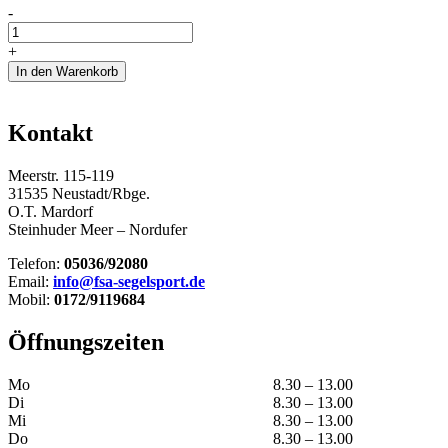
Augpütting
-
Steven
Menge
+
In den Warenkorb
Kontakt
Meerstr. 115-119
31535 Neustadt/Rbge.
O.T. Mardorf
Steinhuder Meer – Nordufer
Telefon:
05036/92080
Email:
info@fsa-segelsport.de
Mobil:
0172/9119684
Öffnungszeiten
Mo
8.30 – 13.00
Di
8.30 – 13.00
Mi
8.30 – 13.00
Do
8.30 – 13.00