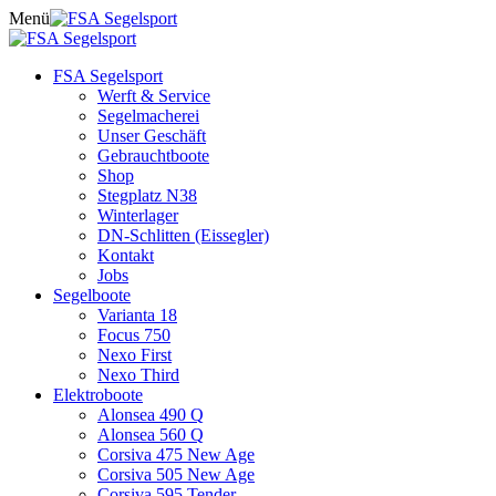
Skip
Menü
to
content
FSA Segelsport
Werft & Service
Segelmacherei
Unser Geschäft
Gebrauchtboote
Shop
Stegplatz N38
Winterlager
DN-Schlitten (Eissegler)
Kontakt
Jobs
Segelboote
Varianta 18
Focus 750
Nexo First
Nexo Third
Elektroboote
Alonsea 490 Q
Alonsea 560 Q
Corsiva 475 New Age
Corsiva 505 New Age
Corsiva 595 Tender