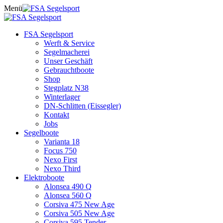
Skip
Menü
to
content
FSA Segelsport
Werft & Service
Segelmacherei
Unser Geschäft
Gebrauchtboote
Shop
Stegplatz N38
Winterlager
DN-Schlitten (Eissegler)
Kontakt
Jobs
Segelboote
Varianta 18
Focus 750
Nexo First
Nexo Third
Elektroboote
Alonsea 490 Q
Alonsea 560 Q
Corsiva 475 New Age
Corsiva 505 New Age
Corsiva 595 Tender