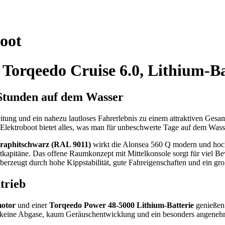
oot
 Torqeedo Cruise 6.0, Lithium-B
 Stunden auf dem Wasser
tung und ein nahezu lautloses Fahrerlebnis zu einem attraktiven Gesa
 Elektroboot bietet alles, was man für unbeschwerte Tage auf dem Wass
raphitschwarz (RAL 9011)
wirkt die Alonsea 560 Q modern und hoch
itkapitäne. Das offene Raumkonzept mit Mittelkonsole sorgt für viel B
überzeugt durch hohe Kippstabilität, gute Fahreigenschaften und ein gr
trieb
motor
und einer
Torqeedo Power 48-5000 Lithium-Batterie
genießen 
us: keine Abgase, kaum Geräuschentwicklung und ein besonders angeneh