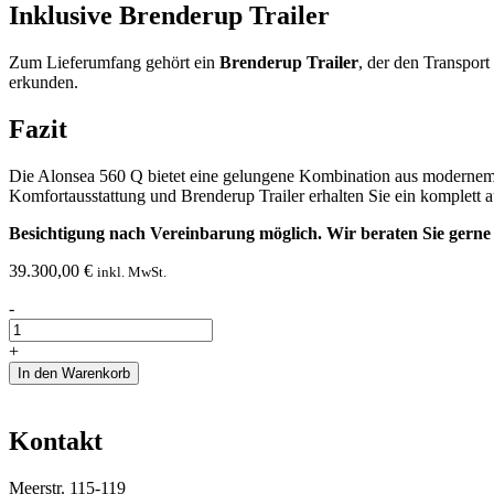
Inklusive Brenderup Trailer
Zum Lieferumfang gehört ein
Brenderup Trailer
, der den Transpor
erkunden.
Fazit
Die Alonsea 560 Q bietet eine gelungene Kombination aus modernem 
Komfortausstattung und Brenderup Trailer erhalten Sie ein komplett a
Besichtigung nach Vereinbarung möglich. Wir beraten Sie gerne 
39.300,00
€
inkl. MwSt.
Alonsea
-
560
Elektroboot
+
-
In den Warenkorb
Neuboot
Menge
Kontakt
Meerstr. 115-119