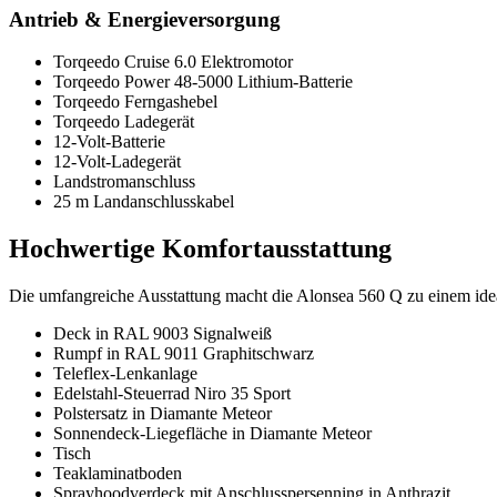
Antrieb & Energieversorgung
Torqeedo Cruise 6.0 Elektromotor
Torqeedo Power 48-5000 Lithium-Batterie
Torqeedo Ferngashebel
Torqeedo Ladegerät
12-Volt-Batterie
12-Volt-Ladegerät
Landstromanschluss
25 m Landanschlusskabel
Hochwertige Komfortausstattung
Die umfangreiche Ausstattung macht die Alonsea 560 Q zu einem idea
Deck in RAL 9003 Signalweiß
Rumpf in RAL 9011 Graphitschwarz
Teleflex-Lenkanlage
Edelstahl-Steuerrad Niro 35 Sport
Polstersatz in Diamante Meteor
Sonnendeck-Liegefläche in Diamante Meteor
Tisch
Teaklaminatboden
Sprayhoodverdeck mit Anschlusspersenning in Anthrazit