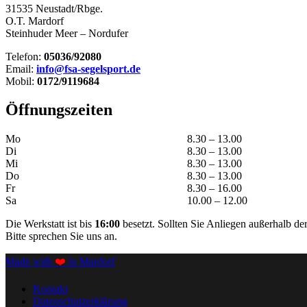
31535 Neustadt/Rbge.
O.T. Mardorf
Steinhuder Meer – Nordufer
Telefon:
05036/92080
Email:
info@fsa-segelsport.de
Mobil:
0172/9119684
Öffnungszeiten
Mo
8.30 – 13.00
Di
8.30 – 13.00
Mi
8.30 – 13.00
Do
8.30 – 13.00
Fr
8.30 – 16.00
Sa
10.00 – 12.00
Die Werkstatt ist bis
16:00
besetzt. Sollten Sie Anliegen außerhalb d
Bitte sprechen Sie uns an.
Made with
❤️
in Mardorf
Kontakt
Datenschutzerklärung