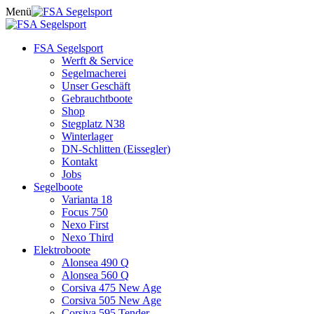
Skip
Menü
to
content
FSA Segelsport
Werft & Service
Segelmacherei
Unser Geschäft
Gebrauchtboote
Shop
Stegplatz N38
Winterlager
DN-Schlitten (Eissegler)
Kontakt
Jobs
Segelboote
Varianta 18
Focus 750
Nexo First
Nexo Third
Elektroboote
Alonsea 490 Q
Alonsea 560 Q
Corsiva 475 New Age
Corsiva 505 New Age
Corsiva 595 Tender