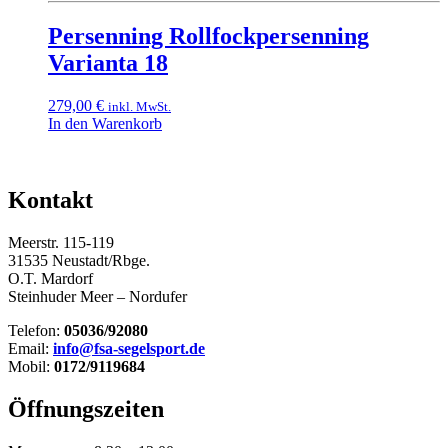
Persenning Rollfockpersenning
Varianta 18
279,00
€
inkl. MwSt.
In den Warenkorb
Kontakt
Meerstr. 115-119
31535 Neustadt/Rbge.
O.T. Mardorf
Steinhuder Meer – Nordufer
Telefon:
05036/92080
Email:
info@fsa-segelsport.de
Mobil:
0172/9119684
Öffnungszeiten