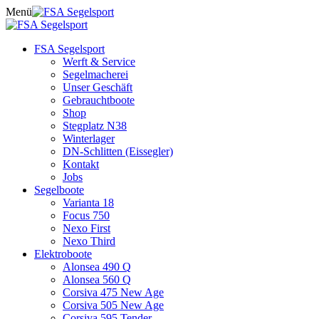
Skip
Menü
to
content
FSA Segelsport
Werft & Service
Segelmacherei
Unser Geschäft
Gebrauchtboote
Shop
Stegplatz N38
Winterlager
DN-Schlitten (Eissegler)
Kontakt
Jobs
Segelboote
Varianta 18
Focus 750
Nexo First
Nexo Third
Elektroboote
Alonsea 490 Q
Alonsea 560 Q
Corsiva 475 New Age
Corsiva 505 New Age
Corsiva 595 Tender