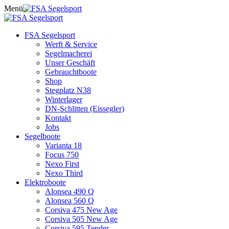
Skip
Menü
to
content
FSA Segelsport
Werft & Service
Segelmacherei
Unser Geschäft
Gebrauchtboote
Shop
Stegplatz N38
Winterlager
DN-Schlitten (Eissegler)
Kontakt
Jobs
Segelboote
Varianta 18
Focus 750
Nexo First
Nexo Third
Elektroboote
Alonsea 490 Q
Alonsea 560 Q
Corsiva 475 New Age
Corsiva 505 New Age
Corsiva 595 Tender