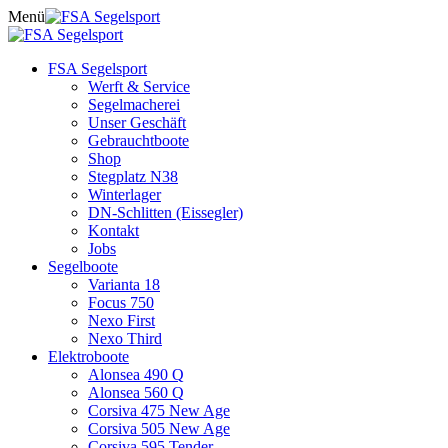
Skip
Menü
to
content
FSA Segelsport
Werft & Service
Segelmacherei
Unser Geschäft
Gebrauchtboote
Shop
Stegplatz N38
Winterlager
DN-Schlitten (Eissegler)
Kontakt
Jobs
Segelboote
Varianta 18
Focus 750
Nexo First
Nexo Third
Elektroboote
Alonsea 490 Q
Alonsea 560 Q
Corsiva 475 New Age
Corsiva 505 New Age
Corsiva 595 Tender